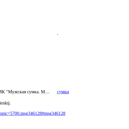
МК "Мужская сумка. М…
сумки
nkij.
p?topic=5700.msg346128#msg346128