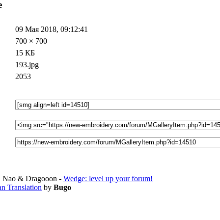
е
09 Мая 2018, 09:12:41
700 × 700
15 КБ
193.jpg
2053
 Nao & Dragooon -
Wedge: level up your forum!
an Translation
by
Bugo