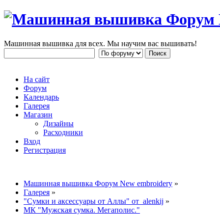
Машинная вышивка для всех. Мы научим вас вышивать!
На сайт
Форум
Календарь
Галерея
Магазин
Дизайны
Расходники
Вход
Регистрация
Машинная вышивка Форум New embroidery
»
Галерея
»
"Сумки и аксессуары от Аллы" от alenkij
»
МК "Мужская сумка. Мегаполис."