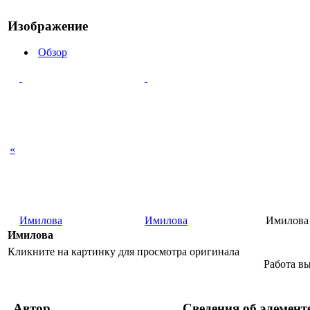
Изображение
Обзор
«
Имилова
Имилова
Имилова
Имилова
Кликните на картинку для просмотра оригинала
Работа в
Автор
Сведения об элемент