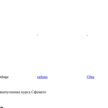
aduga
raduga
Olga
 выпускника курса Сфумато
те