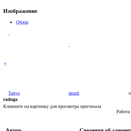
Изображение
Обзор
«
Tanya
strazh
r
raduga
Кликните на картинку для просмотра оригинала
Работа
Автор
Сведения об элемен