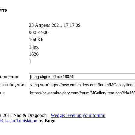
нте
23 Апреля 2021, 17:17:09
900 × 900
104 КБ
1.jpg
1626
1
ообщения
в сообщения
ент
-2011 Nao & Dragooon -
Wedge: level up your forum!
Russian Translation
by
Bugo