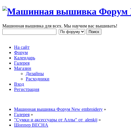
Машинная вышивка для всех. Мы научим вас вышивать!
На сайт
Форум
Календарь
Галерея
Магазин
Дизайны
Расходники
Вход
Регистрация
Машинная вышивка Форум New embroidery
»
Галерея
»
"Сумки и аксессуары от Аллы" от alenkij
»
Шоппер ВЕСНА