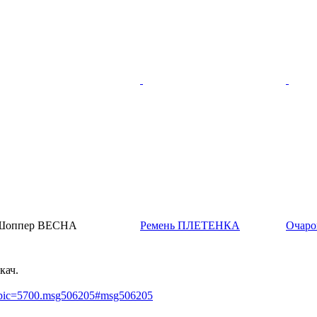
Шоппер ВЕСНА
Ремень ПЛЕТЕНКА
Очаро
кач.
?topic=5700.msg506205#msg506205