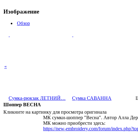
Изображение
Обзор
«
Сумка-рюкзак ЛЕТНИЙ…
Сумка САВАННА
Шоппер ВЕСНА
Кликните на картинку для просмотра оригинала
МК сумки-шоппер "Весна". Автор Алла Дер
МК можно приобрести здесь:
https://new-embroidery.com/forum/index.php