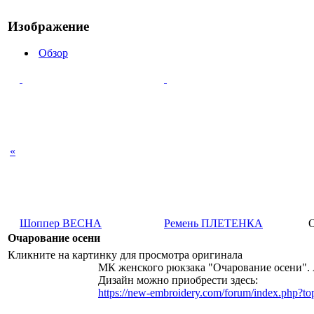
Изображение
Обзор
«
Шоппер ВЕСНА
Ремень ПЛЕТЕНКА
О
Очарование осени
Кликните на картинку для просмотра оригинала
МК женского рюкзака "Очарование осени". 
Дизайн можно приобрести здесь:
https://new-embroidery.com/forum/index.php