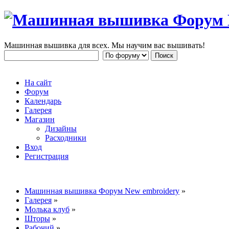
Машинная вышивка для всех. Мы научим вас вышивать!
На сайт
Форум
Календарь
Галерея
Магазин
Дизайны
Расходники
Вход
Регистрация
Машинная вышивка Форум New embroidery
»
Галерея
»
Молька клуб
»
Шторы
»
Рабочий
»