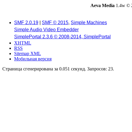
Aeva Media
1.4w © 
SMF 2.0.19
|
SMF © 2015
,
Simple Machines
Simple Audio Video Embedder
SimplePortal 2.3.6 © 2008-2014, SimplePortal
XHTML
RSS
Sitemap XML
Мобильная версия
Страница сгенерирована за 0.051 секунд. Запросов: 23.