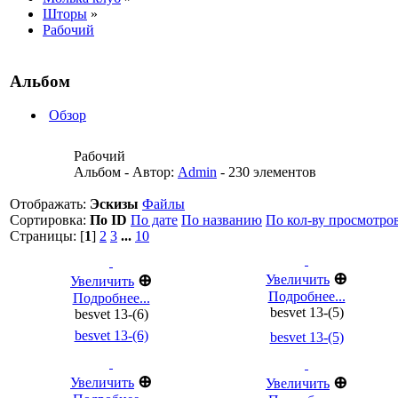
Шторы
»
Рабочий
Альбом
Обзор
Рабочий
Альбом - Автор:
Admin
- 230 элементов
Отображать:
Эскизы
Файлы
Сортировка:
По ID
По дате
По названию
По кол-ву просмотро
Страницы: [
1
]
2
3
...
10
⊕
⊕
Увеличить
Увеличить
Подробнее...
Подробнее...
besvet 13-(5)
besvet 13-(6)
besvet 13-(6)
besvet 13-(5)
⊕
⊕
Увеличить
Увеличить