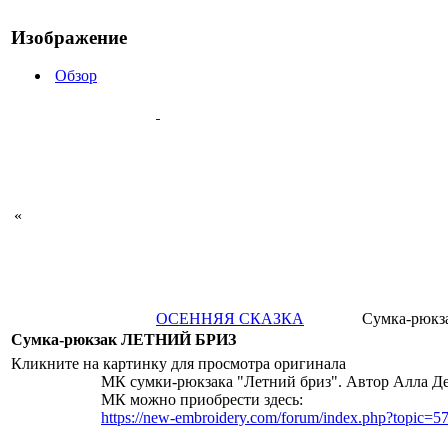
Изображение
Обзор
«
ОСЕННЯЯ СКАЗКА
Сумка-рюк
Сумка-рюкзак ЛЕТНИЙ БРИЗ
Кликните на картинку для просмотра оригинала
МК сумки-рюкзака "Летний бриз". Автор Алла Де
МК можно приобрести здесь:
https://new-embroidery.com/forum/index.php?topic