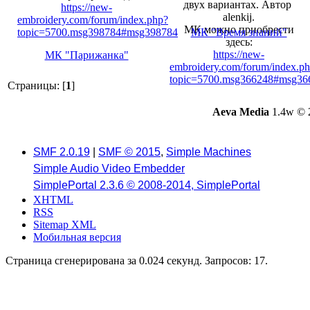
двух вариантах. Автор
https://new-
alenkij.
embroidery.com/forum/index.php?
МК можно приобрести
topic=5700.msg398784#msg398784
МК "Время знаний"
здесь:
https://new-
МК "Парижанка"
embroidery.com/forum/index.p
topic=5700.msg366248#msg36
Страницы: [
1
]
Aeva Media
1.4w © 
SMF 2.0.19
|
SMF © 2015
,
Simple Machines
Simple Audio Video Embedder
SimplePortal 2.3.6 © 2008-2014, SimplePortal
XHTML
RSS
Sitemap XML
Мобильная версия
Страница сгенерирована за 0.024 секунд. Запросов: 17.