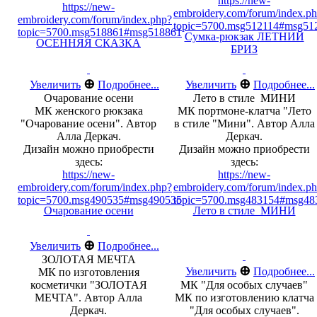
https://new-
https://new-
embroidery.com/forum/index.p
embroidery.com/forum/index.php?
topic=5700.msg512114#msg51
topic=5700.msg518861#msg518861
Сумка-рюкзак ЛЕТНИЙ
ОСЕННЯЯ СКАЗКА
БРИЗ
⊕
⊕
Увеличить
Подробнее...
Увеличить
Подробнее...
Очарование осени
Лето в стиле МИНИ
МК женского рюкзака
МК портмоне-клатча "Лето
"Очарование осени". Автор
в стиле "Мини". Автор Алла
Алла Деркач.
Деркач.
Дизайн можно приобрести
Дизайн можно приобрести
здесь:
здесь:
https://new-
https://new-
embroidery.com/forum/index.php?
embroidery.com/forum/index.p
topic=5700.msg490535#msg490535
topic=5700.msg483154#msg48
Очарование осени
Лето в стиле МИНИ
⊕
Увеличить
Подробнее...
ЗОЛОТАЯ МЕЧТА
⊕
Увеличить
Подробнее...
МК по изготовления
косметички "ЗОЛОТАЯ
МК "Для особых случаев"
МЕЧТА". Автор Алла
МК по изготовлению клатча
Деркач.
"Для особых случаев".