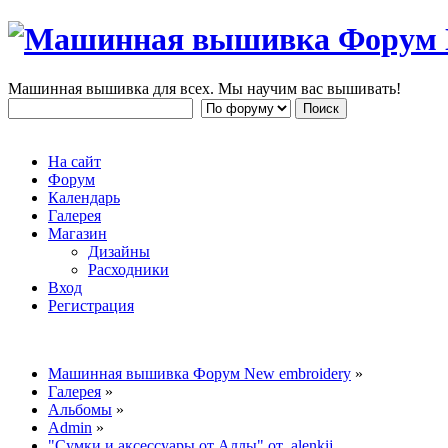
Машинная вышивка для всех. Мы научим вас вышивать!
На сайт
Форум
Календарь
Галерея
Магазин
Дизайны
Расходники
Вход
Регистрация
Машинная вышивка Форум New embroidery
»
Галерея
»
Альбомы
»
Admin
»
"Сумки и аксессуары от Аллы" от alenkij