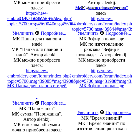
МК можно приобрести
Автор alenkij.
МК "Для особых случаев"
здесь:
МК можно приобрести
https://new-
здесь:
embroidery.com/forum/index.php?
ЗОЛОТАЯ МЕЧТА
https://new-
topic=5700.msg456904#msg456904
embroidery.com/forum/index.p
topic=5700.msg439644#msg43
⊕
⊕
Увеличить
Подробнее...
Увеличить
Подробнее...
МК Папка для планов и
МК Зефир в шоколаде
идей
МК по изготовлению
МК "Папка для планов и
рюкзака "Зефир в
идей". Автор alenkij.
шоколаде". Автор alenkij.
МК можно приобрести
МК можно приобрести
здесь:
здесь:
https://new-
https://new-
embroidery.com/forum/index.php?
embroidery.com/forum/index.p
topic=5700.msg439085#msg439085
topic=5700.msg431988#msg43
МК Папка для планов и идей
МК Зефир в шоколаде
⊕
Увеличить
Подробнее...
МК "Парижанка"
⊕
Увеличить
Подробнее...
МК сумки "Парижанка".
МК "Время знаний"
Автор alenkij.
МК "Время знаний" по
МК и лекала pdf сумки
изготовлению рюкзака в
можно приобрести здесь: