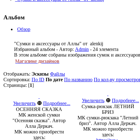
Альбом
Обзор
"Сумки и аксессуары от Аллы" от alenkij
Избранный альбом - Автор:
Admin
- 24 элемента
В этом альбоме собраны изображения сумок и аксессуаро
Магазине дизайнов
Отображать:
Эскизы
Файлы
Сортировка:
По ID
По дате
По названию
По кол-ву просмотро
Страницы: [
1
]
⊕
Увеличить
Подробнее...
⊕
Увеличить
Подробнее...
Сумка-рюкзак ЛЕТНИЙ
ОСЕННЯЯ СКАЗКА
БРИЗ
МК женской сумки
МК сумки-рюкзака "Летний
"Осенняя сказка". Автор
бриз". Автор Алла Деркач.
Алла Деркач.
МК можно приобрести
МК можно приобрести
здесь:
здесь: