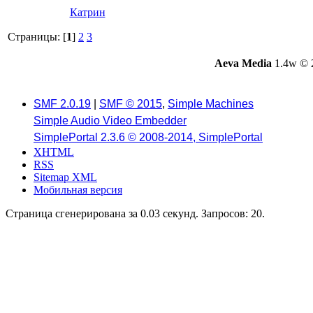
Катрин
Страницы: [
1
]
2
3
Aeva Media
1.4w © 
SMF 2.0.19
|
SMF © 2015
,
Simple Machines
Simple Audio Video Embedder
SimplePortal 2.3.6 © 2008-2014, SimplePortal
XHTML
RSS
Sitemap XML
Мобильная версия
Страница сгенерирована за 0.03 секунд. Запросов: 20.