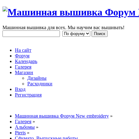
Машинная вышивка для всех. Мы научим вас вышивать!
На сайт
Форум
Календарь
Галерея
Магазин
Дизайны
Расходники
Вход
Регистрация
Машинная вышивка Форум New embroidery
»
Галерея
»
Альбомы
»
Pteris
»
Сфумато. Выпускные работы