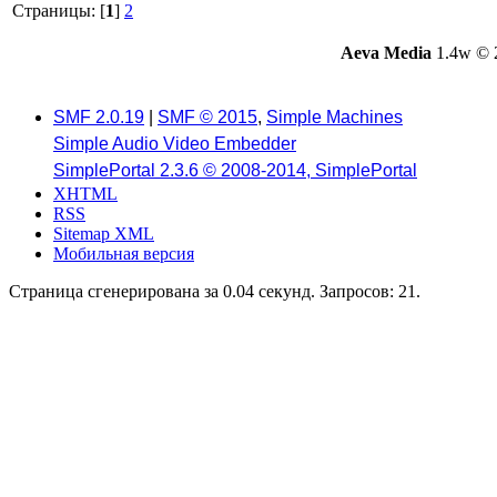
Страницы: [
1
]
2
Aeva Media
1.4w © 
SMF 2.0.19
|
SMF © 2015
,
Simple Machines
Simple Audio Video Embedder
SimplePortal 2.3.6 © 2008-2014, SimplePortal
XHTML
RSS
Sitemap XML
Мобильная версия
Страница сгенерирована за 0.04 секунд. Запросов: 21.