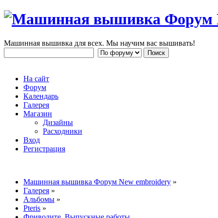
Машинная вышивка для всех. Мы научим вас вышивать!
На сайт
Форум
Календарь
Галерея
Магазин
Дизайны
Расходники
Вход
Регистрация
Машинная вышивка Форум New embroidery
»
Галерея
»
Альбомы
»
Pteris
»
Фриволите. Выпускные работы.