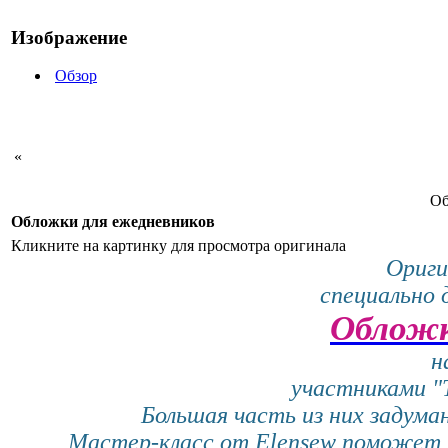
Изображение
Обзор
«
Об
Обложки для ежедневников
Кликните на картинку для просмотра оригинала
Ориги
специально 
Обложк
н
участниками "Т
Большая часть из них задума
Мастер-класс от Elensew поможет