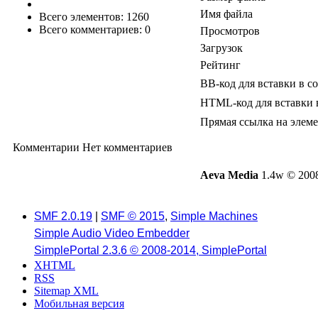
Имя файла
Всего элементов: 1260
Всего комментариев: 0
Просмотров
Загрузок
Рейтинг
BB-код для вставки в с
HTML-код для вставки 
Прямая ссылка на элем
Комментарии
Нет комментариев
Aeva Media
1.4w © 2008
SMF 2.0.19
|
SMF © 2015
,
Simple Machines
Simple Audio Video Embedder
SimplePortal 2.3.6 © 2008-2014, SimplePortal
XHTML
RSS
Sitemap XML
Мобильная версия