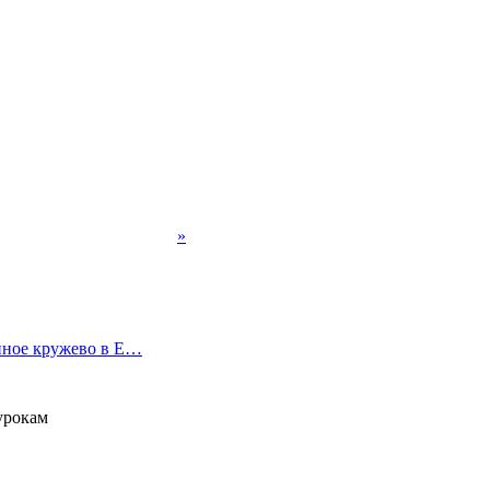
»
ное кружево в E…
урокам