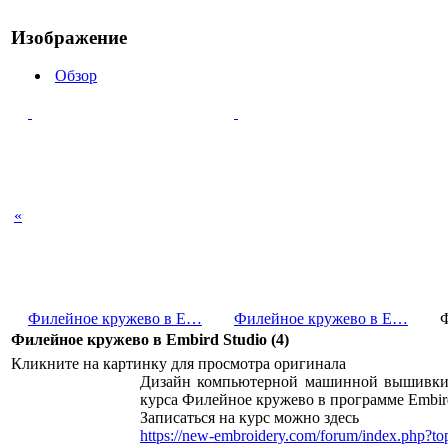
Изображение
Обзор
«
Филейное кружево в E…
Филейное кружево в E…
Филейное кружево в Embird Studio (4)
Кликните на картинку для просмотра оригинала
Дизайн компьютерной машинной вышивки в
курса Филейное кружево в программе Embird
Записаться на курс можно здесь
https://new-embroidery.com/forum/index.php?to