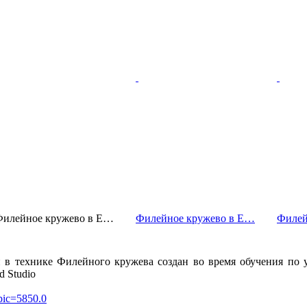
Филейное кружево в E…
Филейное кружево в E…
Филей
 технике Филейного кружева создан во время обучения по 
 Studio
pic=5850.0