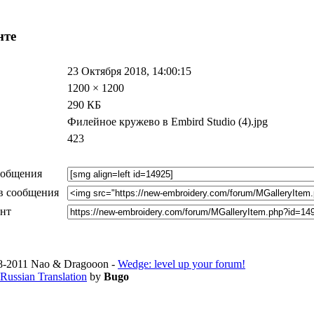
нте
23 Октября 2018, 14:00:15
1200 × 1200
290 КБ
Филейное кружево в Embird Studio (4).jpg
423
ообщения
в сообщения
ент
-2011 Nao & Dragooon -
Wedge: level up your forum!
Russian Translation
by
Bugo