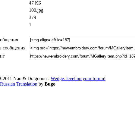
47 КБ
100.jpg
379
1
ообщения
в сообщения
ент
-2011 Nao & Dragooon -
Wedge: level up your forum!
Russian Translation
by
Bugo