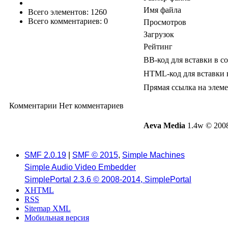
Имя файла
Всего элементов: 1260
Всего комментариев: 0
Просмотров
Загрузок
Рейтинг
BB-код для вставки в с
HTML-код для вставки 
Прямая ссылка на элем
Комментарии
Нет комментариев
Aeva Media
1.4w © 2008
SMF 2.0.19
|
SMF © 2015
,
Simple Machines
Simple Audio Video Embedder
SimplePortal 2.3.6 © 2008-2014, SimplePortal
XHTML
RSS
Sitemap XML
Мобильная версия