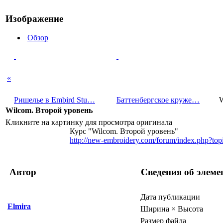
Изображение
Обзор
«
Ришелье в Embird Stu…
Баттенбе­ргское круже…
W
Wilcom. Второй уровень
Кликните на картинку для просмотра оригинала
Курс "Wilcom. Второй уровень"
http://new-embroidery.com/forum/index.php?to
Автор
Сведения об элеме
Дата публикации
Elmira
Ширина × Высота
Размер файла