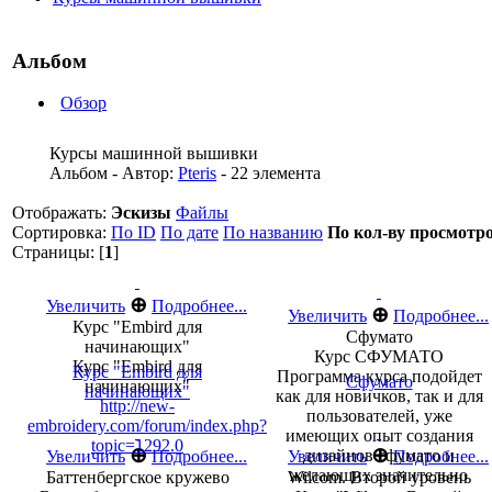
Альбом
Обзор
Курсы машинной вышивки
Альбом - Автор:
Pteris
- 22 элемента
Отображать:
Эскизы
Файлы
Сортировка:
По ID
По дате
По названию
По кол-ву просмотр
Страницы: [
1
]
⊕
Увеличить
Подробнее...
⊕
Увеличить
Подробнее...
Курс "Embird для
Сфумато
начинающих"
Курс СФУМАТО
Курс "Embird для
Курс "Embird для
Программа курса подойдет
Сфумато
начинающих"
начинающих"
как для новичков, так и для
http://new-
пользователей, уже
embroidery.com/forum/index.php?
имеющих опыт создания
topic=1292.0
⊕
⊕
дизайнов сфумато и
Увеличить
Подробнее...
Увеличить
Подробнее...
желающих значительно
Баттенбергское кружево
Wilcom. Второй уровень