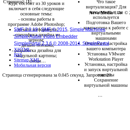
Страницы: [
1
]
Что такое
Курс состоит из 30 уроков и
виртуализация? Для
включает в себя следующие
чего нужна и где
Aeva Media
1.4w © 
основные темы:
используется
- основы работы в
Подготовка Вашего
программе Adobe Photoshop;
компьютера к работе с
SMF 2.0.19
|
SMF © 2015
,
Simple Machines
- дизайн натюрморта;
виртуальными
- специфика дизайна на
Simple Audio Video Embedder
машинами
черном;
SimplePortal 2.3.6 © 2008-2014, SimplePortal
Очистка и настройка
- дизайн пейзажа;
вашего компьютера
XHTML
- разработка дизайна для
Установка VMware
RSS
модульной картины;
Workstation Player
Sitemap XML
- специ…
Установка, настройка
Мобильная версия
и запуск виртуальной
машины
Страница сгенерирована за 0.045 секунд. Запросов: 20.
Сохранение
виртуальной машины
…