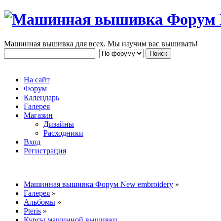
Машинная вышивка для всех. Мы научим вас вышивать!
На сайт
Форум
Календарь
Галерея
Магазин
Дизайны
Расходники
Вход
Регистрация
Машинная вышивка Форум New embroidery
»
Галерея
»
Альбомы
»
Pteris
»
Курсы машинной вышивки