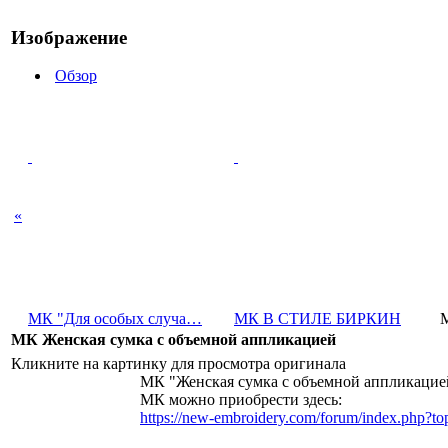
Изображение
Обзор
«
МК "Для особых случа…
МК В СТИЛЕ БИРКИН
МК Женская сумка с объемной аппликацией
Кликните на картинку для просмотра оригинала
МК "Женская сумка с объемной аппликацией"
МК можно приобрести здесь:
https://new-embroidery.com/forum/index.php