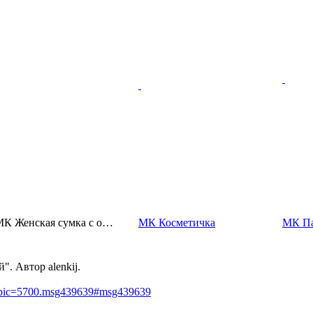
МК Женская сумка с о…
МК Косметичка
МК Па
. Автор alenkij.
?topic=5700.msg439639#msg439639