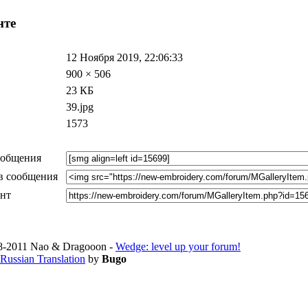
нте
12 Ноября 2019, 22:06:33
900 × 506
23 КБ
39.jpg
1573
ообщения
в сообщения
ент
-2011 Nao & Dragooon -
Wedge: level up your forum!
Russian Translation
by
Bugo