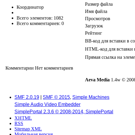
Размер файла
Координатор
Имя файла
Всего элементов: 1082
Просмотров
Всего комментариев: 0
Загрузок
Рейтинг
BB-код для вставки в с
HTML-код для вставки 
Прямая ссылка на элем
Комментарии
Нет комментариев
Aeva Media
1.4w © 2008
SMF 2.0.19
|
SMF © 2015
,
Simple Machines
Simple Audio Video Embedder
SimplePortal 2.3.6 © 2008-2014, SimplePortal
XHTML
RSS
Sitemap XML
Мобильная версия