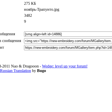
275 КБ
ноябрь-Трапунто.jpg
3482
9
ообщения
в сообщения
ент
-2011 Nao & Dragooon -
Wedge: level up your forum!
Russian Translation
by
Bugo