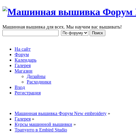
Машинная вышивка для всех. Мы научим вас вышивать!
На сайт
Форум
Календарь
Галерея
Магазин
Дизайны
Расходники
Вход
Регистрация
Машинная вышивка Форум New embroidery
»
Галерея
»
Курсы машинной вышивки
»
Трапунто в Embird Studio