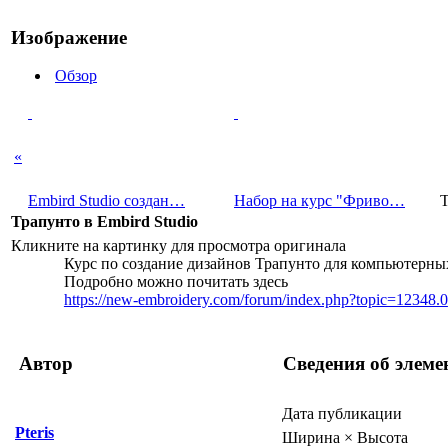
Изображение
Обзор
«
Еmbird Studio создан…
Набор на курс "Фриво…
Т
Трапунто в Embird Studio
Кликните на картинку для просмотра оригинала
Курс по создание дизайнов Трапунто для компьютер
Подробно можно почитать здесь
https://new-embroidery.com/forum/index.php?topic=12348.0
Автор
Сведения об элеме
Дата публикации
Pteris
Ширина × Высота