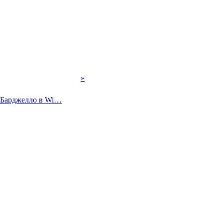
»
"Барджелло в Wi…