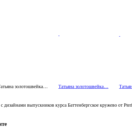
атьяна золотошв­ейка…
Татьяна золотошв­ейка…
Татья
 с дизайнами выпускников курса Баттенбергское кружево от Pteri
нте