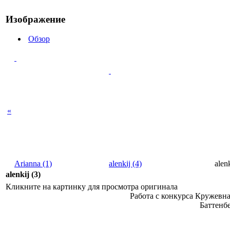
Изображение
Обзор
«
Arianna (1)
alenkij (4)
alenk
alenkij (3)
Кликните на картинку для просмотра оригинала
Работа с конкурса Кружевн
Баттенбе