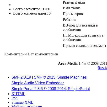
Размер файла
Имя файла
Всего элементов: 1260
Всего комментариев: 0
Просмотров
Рейтинг
BB-код для вставки в
сообщения
HTML-код для вставки в
сообщения
Прямая ссылка на элемент
Комментарии
Нет комментариев
Aeva Media
1.4w © 2008-2011
Russi
SMF 2.0.19
|
SMF © 2015
,
Simple Machines
Simple Audio Video Embedder
SimplePortal 2.3.6 © 2008-2014, SimplePortal
XHTML
RSS
Sitemap XML
Мобильная версия