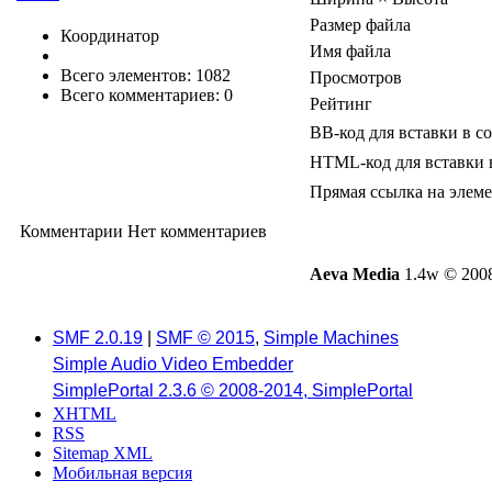
Размер файла
Координатор
Имя файла
Всего элементов: 1082
Просмотров
Всего комментариев: 0
Рейтинг
BB-код для вставки в с
HTML-код для вставки 
Прямая ссылка на элем
Комментарии
Нет комментариев
Aeva Media
1.4w © 2008
SMF 2.0.19
|
SMF © 2015
,
Simple Machines
Simple Audio Video Embedder
SimplePortal 2.3.6 © 2008-2014, SimplePortal
XHTML
RSS
Sitemap XML
Мобильная версия