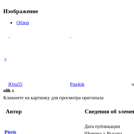
Изображение
Обзор
«
Юла55
Pau4ok
o
olik s
Кликните на картинку для просмотра оригинала
Автор
Сведения об элеме
Дата публикации
Pteris
Ширина × Высота