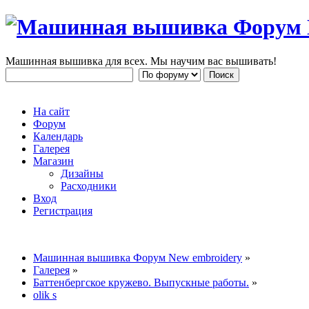
Машинная вышивка для всех. Мы научим вас вышивать!
На сайт
Форум
Календарь
Галерея
Магазин
Дизайны
Расходники
Вход
Регистрация
Машинная вышивка Форум New embroidery
»
Галерея
»
Баттенбергс­кое кружево. Выпускные работы.
»
olik s