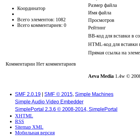
Размер файла
Координатор
Имя файла
Всего элементов: 1082
Просмотров
Всего комментариев: 0
Рейтинг
BB-код для вставки в с
HTML-код для вставки 
Прямая ссылка на элем
Комментарии
Нет комментариев
Aeva Media
1.4w © 2008
SMF 2.0.19
|
SMF © 2015
,
Simple Machines
Simple Audio Video Embedder
SimplePortal 2.3.6 © 2008-2014, SimplePortal
XHTML
RSS
Sitemap XML
Мобильная версия