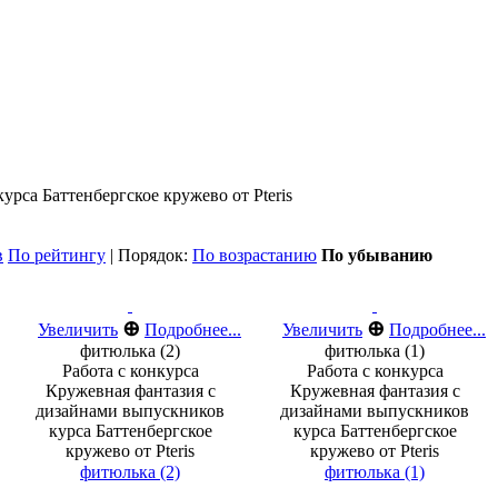
рса Баттенбергское кружево от Pteris
в
По рейтингу
| Порядок:
По возрастанию
По убыванию
⊕
⊕
Увеличить
Подробнее...
Увеличить
Подробнее...
фитюлька (2)
фитюлька (1)
Работа с конкурса
Работа с конкурса
Кружевная фантазия с
Кружевная фантазия с
дизайнами выпускников
дизайнами выпускников
курса Баттенбергское
курса Баттенбергское
кружево от Pteris
кружево от Pteris
фитюлька (2)
фитюлька (1)