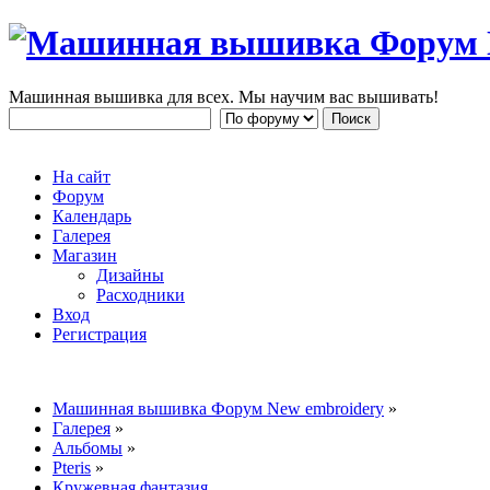
Машинная вышивка для всех. Мы научим вас вышивать!
На сайт
Форум
Календарь
Галерея
Магазин
Дизайны
Расходники
Вход
Регистрация
Машинная вышивка Форум New embroidery
»
Галерея
»
Альбомы
»
Pteris
»
Кружевная фантазия