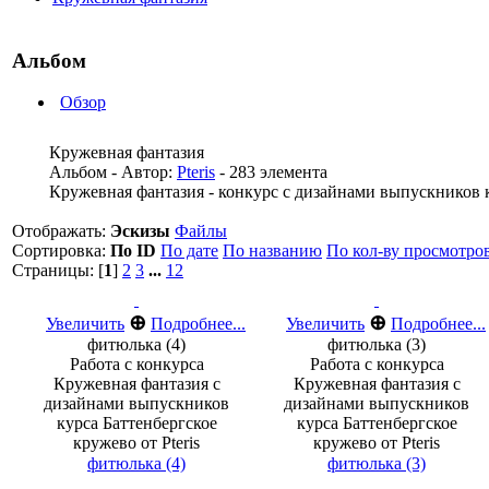
Альбом
Обзор
Кружевная фантазия
Альбом - Автор:
Pteris
- 283 элемента
Кружевная фантазия - конкурс с дизайнами выпускников ку
Отображать:
Эскизы
Файлы
Сортировка:
По ID
По дате
По названию
По кол-ву просмотро
Страницы: [
1
]
2
3
...
12
⊕
⊕
Увеличить
Подробнее...
Увеличить
Подробнее...
фитюлька (4)
фитюлька (3)
Работа с конкурса
Работа с конкурса
Кружевная фантазия с
Кружевная фантазия с
дизайнами выпускников
дизайнами выпускников
курса Баттенбергское
курса Баттенбергское
кружево от Pteris
кружево от Pteris
фитюлька (4)
фитюлька (3)