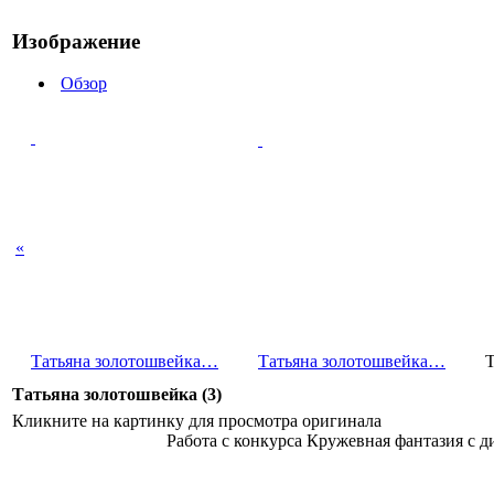
Изображение
Обзор
«
Татьяна золотошв­ейка…
Татьяна золотошв­ейка…
Т
Татьяна золотошвейка (3)
Кликните на картинку для просмотра оригинала
Работа с конкурса Кружевная фантазия с д