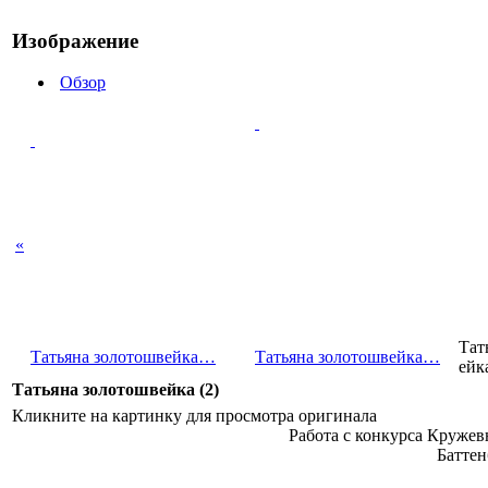
Изображение
Обзор
«
Тат
Татьяна золотошв­ейка…
Татьяна золотошв­ейка…
ей
Татьяна золотошвейка (2)
Кликните на картинку для просмотра оригинала
Работа с конкурса Кружев
Баттен