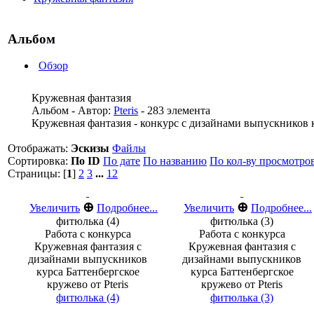
Альбом
Обзор
Кружевная фантазия
Альбом - Автор:
Pteris
- 283 элемента
Кружевная фантазия - конкурс с дизайнами выпускников ку
Отображать:
Эскизы
Файлы
Сортировка:
По ID
По дате
По названию
По кол-ву просмотро
Страницы: [
1
]
2
3
...
12
⊕
⊕
Увеличить
Подробнее...
Увеличить
Подробнее...
фитюлька (4)
фитюлька (3)
Работа с конкурса
Работа с конкурса
Кружевная фантазия с
Кружевная фантазия с
дизайнами выпускников
дизайнами выпускников
курса Баттенбергское
курса Баттенбергское
кружево от Pteris
кружево от Pteris
фитюлька (4)
фитюлька (3)