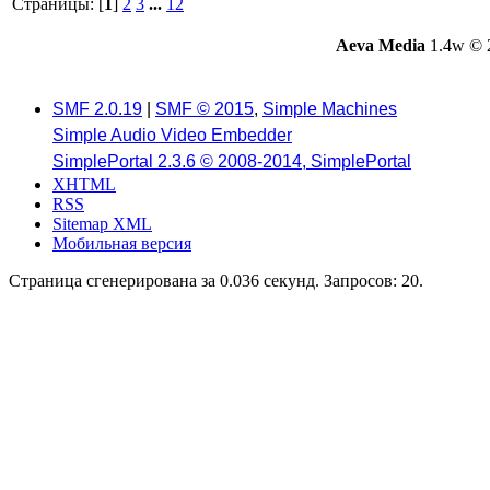
Страницы: [
1
]
2
3
...
12
Aeva Media
1.4w © 
SMF 2.0.19
|
SMF © 2015
,
Simple Machines
Simple Audio Video Embedder
SimplePortal 2.3.6 © 2008-2014, SimplePortal
XHTML
RSS
Sitemap XML
Мобильная версия
Страница сгенерирована за 0.036 секунд. Запросов: 20.