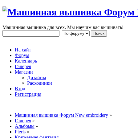
Машинная вышивка для всех. Мы научим вас вышивать!
На сайт
Форум
Календарь
Галерея
Магазин
Дизайны
Расходники
Вход
Регистрация
Машинная вышивка Форум New embroidery
»
Галерея
»
Альбомы
»
Pteris
»
Кружевная фантазия