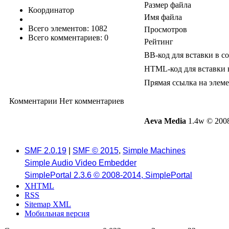
Размер файла
Координатор
Имя файла
Всего элементов: 1082
Просмотров
Всего комментариев: 0
Рейтинг
BB-код для вставки в с
HTML-код для вставки 
Прямая ссылка на элем
Комментарии
Нет комментариев
Aeva Media
1.4w © 2008
SMF 2.0.19
|
SMF © 2015
,
Simple Machines
Simple Audio Video Embedder
SimplePortal 2.3.6 © 2008-2014, SimplePortal
XHTML
RSS
Sitemap XML
Мобильная версия