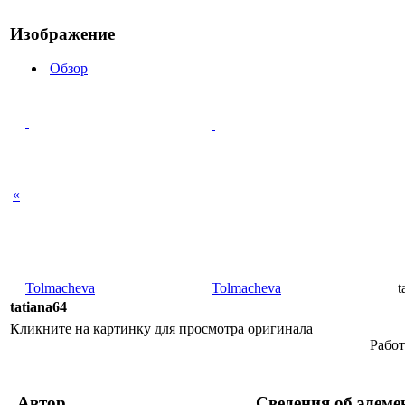
Изображение
Обзор
«
Tolmacheva
Tolmacheva
t
tatiana64
Кликните на картинку для просмотра оригинала
Работ
Автор
Сведения об элеме