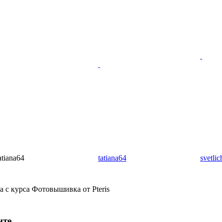
atiana64
tatiana64
svetli
а с курса Фотовышивка от Pteris
нте