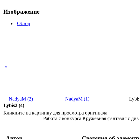
Изображение
Обзор
«
NadyaM (2)
NadyaM (1)
Lybi
Lybis2 (4)
Кликните на картинку для просмотра оригинала
Работа с конкурса Кружевная фантазия с диз
Автор
Сведения об элемент