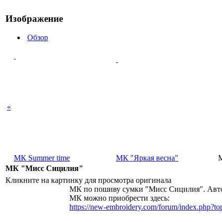
Изображение
Обзор
«
МК Summer time
МК "Яркая весна"
МК "Мисс Сицилия"
Кликните на картинку для просмотра оригинала
МК по пошиву сумки "Мисс Сицилия". Автор
МК можно приобрести здесь:
https://new-embroidery.com/forum/index.php