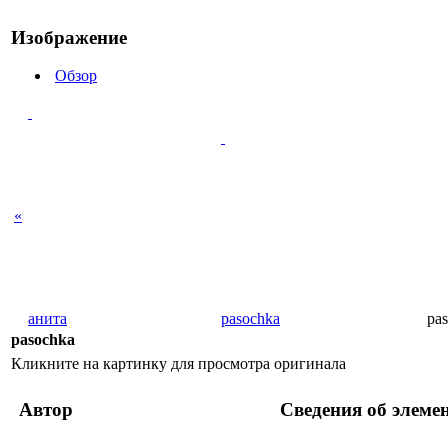
Изображение
Обзор
«
анита
pasochka
pa
pasochka
Кликните на картинку для просмотра оригинала
Автор
Сведения об элеме