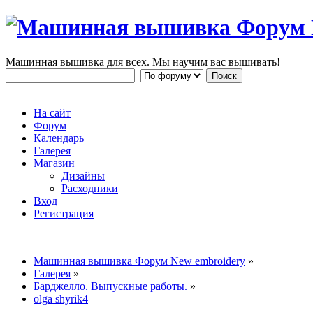
Машинная вышивка для всех. Мы научим вас вышивать!
На сайт
Форум
Календарь
Галерея
Магазин
Дизайны
Расходники
Вход
Регистрация
Машинная вышивка Форум New embroidery
»
Галерея
»
Барджелло. Выпускные работы.
»
olga shyrik4