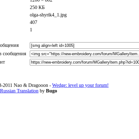
250 КБ
olga-shyrik4_1.jpg
407
1
ообщения
в сообщения
ент
-2011 Nao & Dragooon -
Wedge: level up your forum!
Russian Translation
by
Bugo