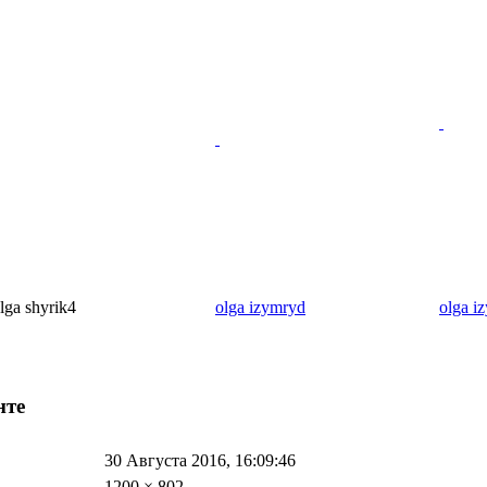
lga shyrik4
olga izymryd
olga i
нте
30 Августа 2016, 16:09:46
1200 × 802