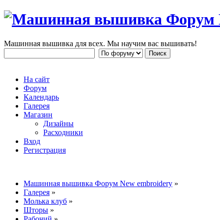
Машинная вышивка для всех. Мы научим вас вышивать!
На сайт
Форум
Календарь
Галерея
Магазин
Дизайны
Расходники
Вход
Регистрация
Машинная вышивка Форум New embroidery
»
Галерея
»
Молька клуб
»
Шторы
»
Рабочий
»