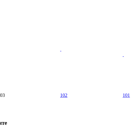
03
102
101
нте