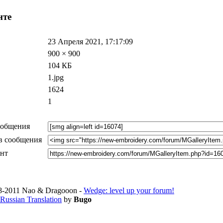
нте
23 Апреля 2021, 17:17:09
900 × 900
104 КБ
1.jpg
1624
1
ообщения
в сообщения
ент
-2011 Nao & Dragooon -
Wedge: level up your forum!
Russian Translation
by
Bugo