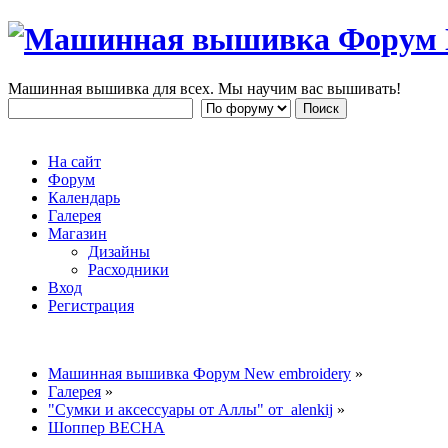
Машинная вышивка для всех. Мы научим вас вышивать!
На сайт
Форум
Календарь
Галерея
Магазин
Дизайны
Расходники
Вход
Регистрация
Машинная вышивка Форум New embroidery
»
Галерея
»
"Сумки и аксессуары от Аллы" от alenkij
»
Шоппер ВЕСНА