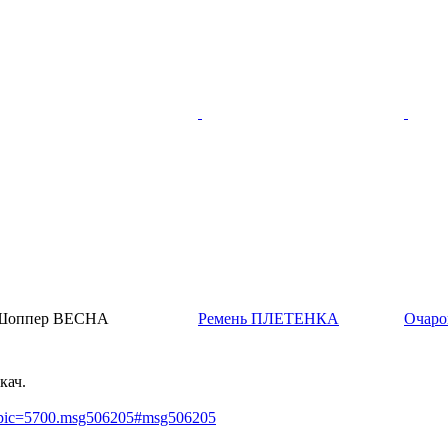
Шоппер ВЕСНА
Ремень ПЛЕТЕНКА
Очаро
кач.
?topic=5700.msg506205#msg506205