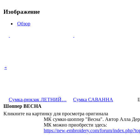
Изображение
Обзор
«
Сумка-рюкзак ЛЕТНИЙ…
Сумка САВАННА
Шоппер ВЕСНА
Кликните на картинку для просмотра оригинала
МК сумки-шоппер "Весна". Автор Алла Дер
МК можно приобрести здесь:
https://new-embroidery.com/forum/index.php