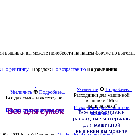
ой вышивки вы можете приобрести на нашем форуме по выгодн
в
По рейтингу
| Порядок:
По возрастанию
По убыванию
⊕
Увеличить
Подробнее...
⊕
Увеличить
Подробнее...
Расходники для машинной
Все для сумок и аксессуаров
вышивки "Моя
вышивалочка"
Расходники для машинной
Все для сумок
Все для сумок и аксессуаров
Все необходимые
вышивк…
расходные материалы
для машинной
вышивки вы можете
2008-2011 Nao & Dragooon -
Wedge: level up your forum!