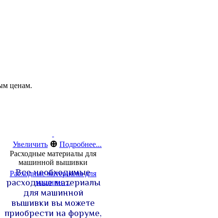
ым ценам.
⊕
Увеличить
Подробнее...
Расходные материалы для
машинной вышивки
Все необходимые
Расходные материалы для
расходные материалы
машинн…
для машинной
вышивки вы можете
приобрести на форуме,