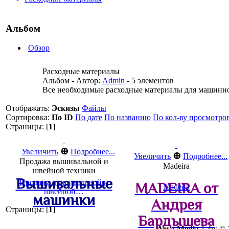
Альбом
Обзор
Расходные материалы
Альбом - Автор:
Admin
- 5 элементов
Все необходимые расходные материалы для машинн
Отображать:
Эскизы
Файлы
Сортировка:
По ID
По дате
По названию
По кол-ву просмотро
Страницы: [
1
]
⊕
Увеличить
Подробнее...
⊕
Увеличить
Подробнее...
Продажа вышивальной и
Madeira
швейной техники
Вышивальные
Продажа вышивальной и
MADEIRA от
Madeira
швейной…
машинки
Андрея
Страницы: [
1
]
Бардышева
Aeva Media
1.4w © 