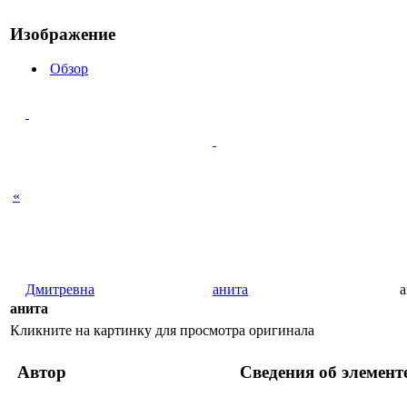
Изображение
Обзор
«
Дмитревна
анита
а
анита
Кликните на картинку для просмотра оригинала
Автор
Сведения об элемент